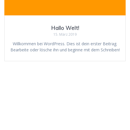
Hallo Welt!
15. März 2019
Willkommen bei WordPress. Dies ist dein erster Beitrag.
Bearbeite oder lösche ihn und beginne mit dem Schreiben!
ev-angel-isch gGmbH
Venloer Straße 1055
50829 Köln
Tel: 0221 16959590